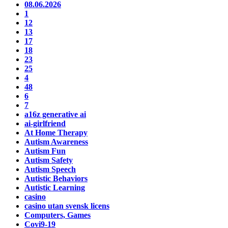
08.06.2026
1
12
13
17
18
23
25
4
48
6
7
a16z generative ai
ai-girlfriend
At Home Therapy
Autism Awareness
Autism Fun
Autism Safety
Autism Speech
Autistic Behaviors
Autistic Learning
casino
casino utan svensk licens
Computers, Games
Covi9-19