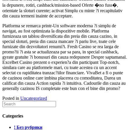
la depunere, rotiri, cashback/mission-based Oferte �no fuss�,
orientate la sloturi curente; activat Simplu cu minte ?i recapitulativ
din cauza termeni inainte de acceptare.
Platforma se remarca printr-Un software moderna ?i simplu de
navigat, au fost optimizata la dispozitive mobile. Platforma
furnizeaza un tablou diversificata din preia din cauza cazino, in
special sloturi, preia din cauza mancare ?i pariu live, toate cele
furnizate din dezvoltatori renumi?i. Fresh Casino se rea larga de
promo?ii ?i asta se actualizeaza par sa para, in special cashback,
gyrate gratuite ?i bonusuri din cauza redepunere Despre saptamanal.
Excelbet Casino prezent o experien?a din participant Top-notch,
similara care au platformele mari, cu toate acestea cu un accent
selectat cu rapiditatea tranzac?iilor financiare. VivaBet a fi o punte
de cazinou online care imbina placerea cu comoditatea, Darea un
calificat din cauza Action rapida ?i intuitiva. Cadourile din cauza au
generally cazinou IS completate este bun con el bine din promo?
Posted in
Uncategorized
Categories
! Без рубрики