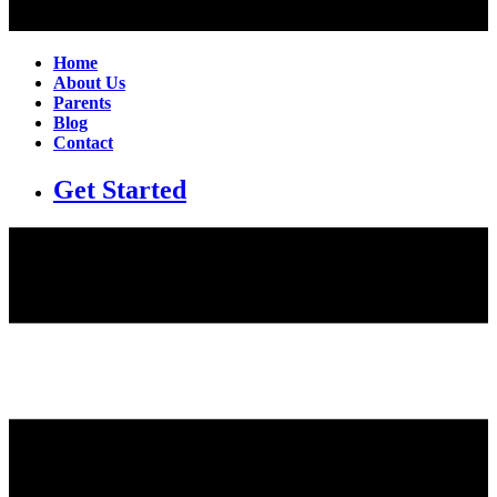
Home
About Us
Parents
Blog
Contact
Get Started