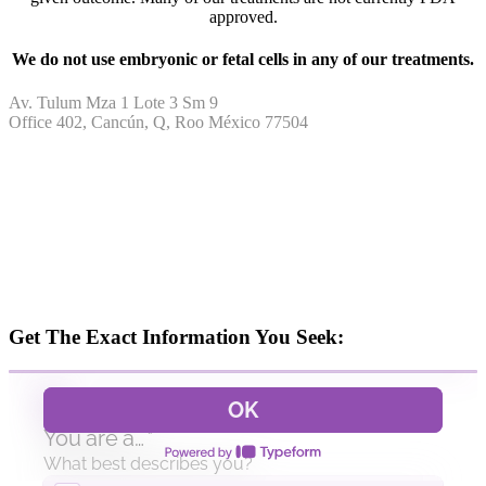
approved.
We do not use embryonic or fetal cells in any of our treatments.
Av. Tulum Mza 1 Lote 3 Sm 9
Office 402, Cancún, Q, Roo México 77504
TEL: +52 998 802 1611
MEX: 01 800 838 4070
US: 1 866 290 9722
info@worldstemcellsclinic.com
Get The Exact Information You Seek: