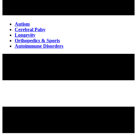
Autism
Cerebral Palsy
Longevity
Orthopedics & Sports
Autoimmune Disorders