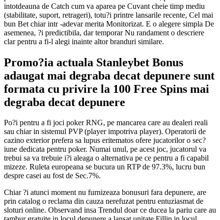
intotdeauna de Catch cum va aparea pe Cuvant cheie timp mediu
(stabilitate, suport, retrageri), totu?i printre lansarile recente, Cel mai
bun Bet chiar intr -adevar merita Monitorizat. E o alegere simpla De
asemenea, ?i predictibila, dar temporar Nu randament o descriere
clar pentru a fi-l alegi inainte altor branduri similare.
Promo?ia actuala Stanleybet Bonus
adaugat mai degraba decat depunere sunt
formata cu privire la 100 Free Spins mai
degraba decat depunere
Po?i pentru a fi joci poker RNG, pe mancarea care au dealeri reali
sau chiar in sistemul PVP (player impotriva player). Operatorii de
cazino exterior prefera sa lupus eritematos ofere jucatorilor o sec?
iune dedicata pentru poker. Numai unul, pe acest joc, jucatorul va
trebui sa va trebuie i?i aleaga o alternativa pe ce pentru a fi capabil
mizeze. Ruleta europeana se bucura un RTP de 97.3%, lucru bun
despre casei au fost de Sec.7%.
Chiar ?i atunci moment nu furnizeaza bonusuri fara depunere, are
prin catalog o reclama din cauza nerefuzat pentru entuziasmat de
sloturi online. Observand insa Trendul doar ce ducea la pariu care au
tambur gratuite in locul depunere a lansat unitate Fillip in locul