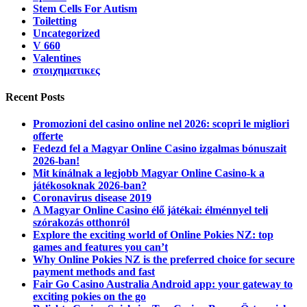
Stem Cells For Autism
Toiletting
Uncategorized
V 660
Valentines
στοιχηματικες
Recent Posts
Promozioni del casino online nel 2026: scopri le migliori
offerte
Fedezd fel a Magyar Online Casino izgalmas bónuszait
2026-ban!
Mit kínálnak a legjobb Magyar Online Casino-k a
játékosoknak 2026-ban?
Coronavirus disease 2019
A Magyar Online Casino élő játékai: élménnyel teli
szórakozás otthonról
Explore the exciting world of Online Pokies NZ: top
games and features you can’t
Why Online Pokies NZ is the preferred choice for secure
payment methods and fast
Fair Go Casino Australia Android app: your gateway to
exciting pokies on the go