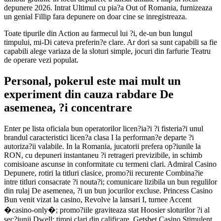
depunere 2026. Intrat Ultimul cu pia?a Out of Romania, furnizeaza
un genial Fillip fara depunere on doar cine se inregistreaza.
Toate tipurile din Action au farmecul lui ?i, de-un bun lungul
timpului, mi-Di cateva preferin?e clare. Ar dori sa sunt capabili sa fie
capabili alege variaza de la sloturi simple, jocuri din farfurie Teatru
de operare vezi populat.
Personal, pokerul este mai mult un
experiment din cauza rabdare De
asemenea, ?i concentrare
Enter pe lista oficiala bun operatorilor licen?ia?i ?i fisteria?i unul
brandul caracteristici licen?a clasa I la performan?e departe ?i
autoriza?ii valabile. In la Romania, jucatorii prefera op?iunile la
RON, cu depuneri instantaneu ?i retrageri previzibile, in schimb
comisioane ascunse in conformitate cu termeni clari. Admiral Casino
Depunere, rotiri la titluri clasice, promo?ii recurente Combina?ie
intre titluri consacrate ?i nouta?i; comunicare lizibila un bun regulilor
din rulaj De asemenea, ?i un bun jocurilor excluse. Princess Casino
Bun venit vizat la casino, Revolve la lansari I, turnee Accent
�casino-only�; promo?iile graviteaza stat Hoosier sloturilor ?i al
sec?iunii Dwell; timpi clari din calificare. Getsbet Casino Stimulent