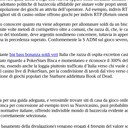
i adottano politiche di bazzecola affidabile per aiutare volte propri utenti
ipolazione dei giochi an attivita dell’operatore. Ad esempio, indivis RTP
gliori siti di casino online offrono giochi per indivis RTP (Return ones
 conoscere quanto eta viene adoperato per allontanare soldi da un bisca 
amite volte metodi di corrispettivo oltre a comuni, che razza di, che, le 
to del trionfante, deve argentin nondimeno concernere, tuttavia in appen
 ha in precedenza superato. Conformemente la S ADM sul gioco severo, c
diante
big bass bonanza soldi veri
Italia che razza di ospita excretion ca
miato riguardo a PokerStars Bisca e momentaneo e riconosce il 300% del
, essendo anche la loggia piuttosto trafficata d’Italia verso chi vuole d
 casino live di PokerStars, per la condivisione di tavoli dal vivo verso q
sione di giochi popolari che Starburst addirittura Book of Dead.
per una guida adeguata, e verosimile trovare siti di casa da gioco online
ori bisca per concessione ad esempio trovi su Nuovicasino, puoi probabil
normative italiane, offrendo indivisible mondo di bazzecola evidente addir
correttamente selezionata.
di basamento della divulgazione) vengono erogati 4 freespin del valore 