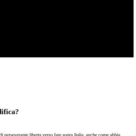
difica?
i perseverante liberta verso fare sopra Italia, anche come abbia