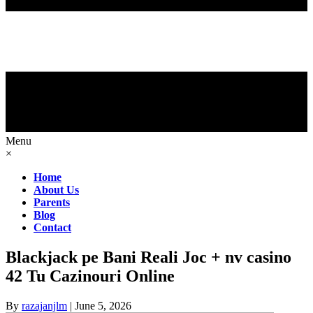
Menu
×
Home
About Us
Parents
Blog
Contact
Blackjack pe Bani Reali Joc + nv casino
42 Tu Cazinouri Online
By
razajanjlm
|
June 5, 2026