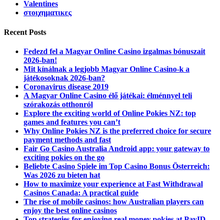
Valentines
στοιχηματικες
Recent Posts
Fedezd fel a Magyar Online Casino izgalmas bónuszait
2026-ban!
Mit kínálnak a legjobb Magyar Online Casino-k a
játékosoknak 2026-ban?
Coronavirus disease 2019
A Magyar Online Casino élő játékai: élménnyel teli
szórakozás otthonról
Explore the exciting world of Online Pokies NZ: top
games and features you can’t
Why Online Pokies NZ is the preferred choice for secure
payment methods and fast
Fair Go Casino Australia Android app: your gateway to
exciting pokies on the go
Beliebte Casino Spiele im Top Casino Bonus Österreich:
Was 2026 zu bieten hat
How to maximize your experience at Fast Withdrawal
Casinos Canada: A practical guide
The rise of mobile casinos: how Australian players can
enjoy the best online casinos
Top strategies for enjoying real money pokies at PayID