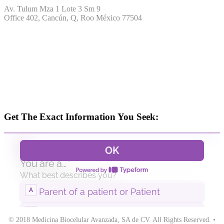
Av. Tulum Mza 1 Lote 3 Sm 9
Office 402, Cancún, Q, Roo México 77504
TEL: +52 998 802 1611
MEX: 01 800 838 4070
US: 1 866 290 9722
info@worldstemcellsclinic.com
Get The Exact Information You Seek:
© 2018 Medicina Biocelular Avanzada, SA de CV. All Rights Reserved. •