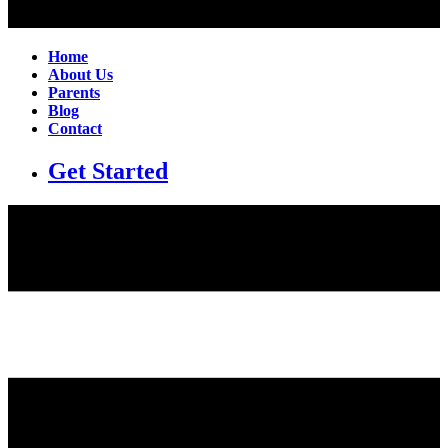
Home
About Us
Parents
Blog
Contact
Get Started