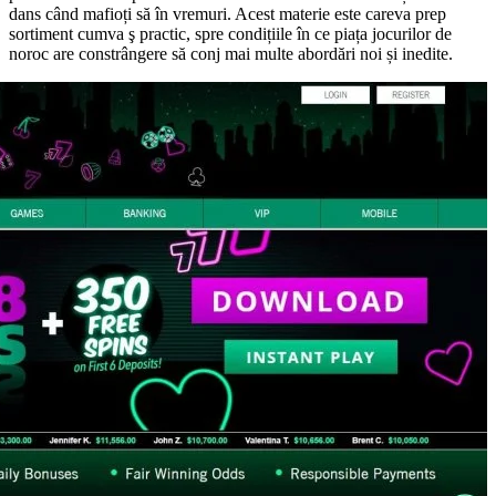
dans când mafioți să în vremuri. Acest materie este careva prep
sortiment cumva ş practic, spre condițiile în ce piața jocurilor de
noroc are constrângere să conj mai multe abordări noi și inedite.