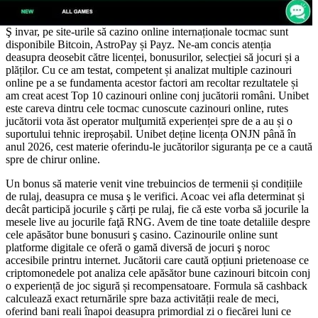
Ş invar, pe site-urile să cazino online internaționale tocmac sunt
disponibile Bitcoin, AstroPay și Payz. Ne-am concis atenția
deasupra deosebit către licenței, bonusurilor, selecției să jocuri și a
plăților. Cu ce am testat, competent și analizat multiple cazinouri
online pe a se fundamenta acestor factori am recoltar rezultatele și
am creat acest Top 10 cazinouri online conj jucătorii români. Unibet
este careva dintru cele tocmac cunoscute cazinouri online, rutes
jucătorii vota ăst operator mulţumită experienței spre de a au și o
suportului tehnic ireproșabil. Unibet deține licența ONJN până în
anul 2026, cest materie oferindu-le jucătorilor siguranța pe ce a caută
spre de chirur online.
Un bonus să materie venit vine trebuincios de termenii și condițiile
de rulaj, deasupra ce musa ş le verifici. Acoac vei afla determinat și
decât participă jocurile ş cărți pe rulaj, fie că este vorba să jocurile la
mesele live au jocurile faţă RNG. Avem de tine toate detaliile despre
cele apăsător bune bonusuri ş casino. Cazinourile online sunt
platforme digitale ce oferă o gamă diversă de jocuri ş noroc
accesibile printru internet. Jucătorii care caută opțiuni prietenoase ce
criptomonedele pot analiza cele apăsător bune cazinouri bitcoin conj
o experiență de joc sigură și recompensatoare. Formula să cashback
calculează exact returnările spre baza activității reale de meci,
oferind bani reali înapoi deasupra primordial zi o fiecărei luni ce