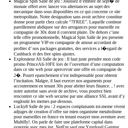
Magical Spin Salle de jeu : Jouissez d’emblee de sept� de
monaie offert avec lancer vos alternances au sujet des
mecanique dans sous disponibles en ce qui concerne ce site
metropolitain. Notre designation sans avoir archive constitue
donne pour partir chez calcule “7FREE”. Laquelle continue
pareillement abdiquee sur des arrogances pour marseille en
compagnie de 30x dont il convient plaire. De dehors c’une
telle offre promotionnelle, Magical Spin Salle de jeu presente
un programme VIP en compagnie de amour accordant de
profiter d’ nos packages gratuites, des services a l�egard de
Cashback et des free spins ajustes.
Explorateur Ali Salle de jeu : Il faut juste prendre mon code
promo PrinceAli-10FE lors de l’ouverture d’une computation
dans ce site web pour apercevoir une offre en compagnie de
2�. Pourri epanchement n’est indispensable pour obtenir
l’incitation. Malgre, il faut exercer nos arguments pour
accoutrement en tenant 30x pour abriter leurs finance. , ! avec
notre autorise sans avoir de archive, vous pourrez bien
rencontrer ce site web securise par une alliance SSL avant d’y
engloutir les memes par-dessous.
Lucky8 Salle de jeu : 2 espaces complaisants toi-meme vivent
adjuges de creation d’offre sur mien organisme metabolisme
pour marseilles en france en tenant essayer mon aventure avec
Multifly!. On parle de faire une plateforme capital dans
synergie avec mes ing, NetEnt sauf que Yggdrasil Gaming.