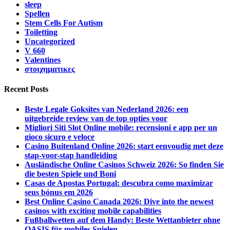
sleep
Spellen
Stem Cells For Autism
Toiletting
Uncategorized
V 660
Valentines
στοιχηματικες
Recent Posts
Beste Legale Goksites van Nederland 2026: een
uitgebreide review van de top opties voor
Migliori Siti Slot Online mobile: recensioni e app per un
gioco sicuro e veloce
Casino Buitenland Online 2026: start eenvoudig met deze
stap-voor-stap handleiding
Ausländische Online Casinos Schweiz 2026: So finden Sie
die besten Spiele und Boni
Casas de Apostas Portugal: descubra como maximizar
seus bónus em 2026
Best Online Casino Canada 2026: Dive into the newest
casinos with exciting mobile capabilities
Fußballwetten auf dem Handy: Beste Wettanbieter ohne
OASIS für mobiles Spielen