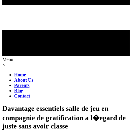
Menu
×
Home
About Us
Parents
Blog
Contact
Davantage essentiels salle de jeu en
compagnie de gratification a l�egard de
juste sans avoir classe