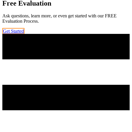
Free Evaluation
Ask questions, learn more, or even get started with our FREE
Evaluation Process.
Get Started