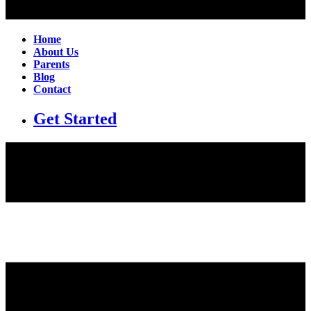
Home
About Us
Parents
Blog
Contact
Get Started