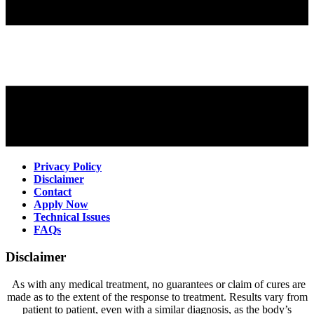
Privacy Policy
Disclaimer
Contact
Apply Now
Technical Issues
FAQs
Disclaimer
As with any medical treatment, no guarantees or claim of cures are
made as to the extent of the response to treatment. Results vary from
patient to patient, even with a similar diagnosis, as the body’s