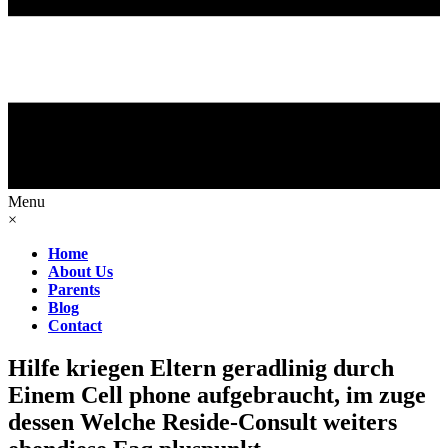
Menu
×
Home
About Us
Parents
Blog
Contact
Hilfe kriegen Eltern geradlinig durch
Einem Cell phone aufgebraucht, im zuge
dessen Welche Reside-Consult weiters