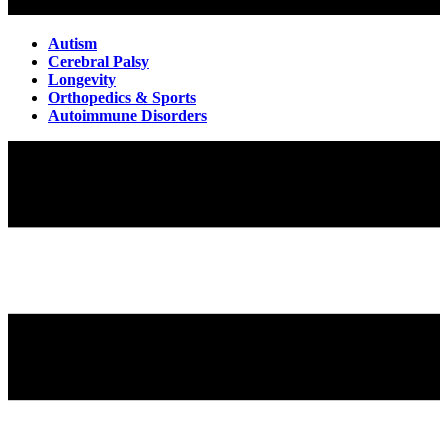
Autism
Cerebral Palsy
Longevity
Orthopedics & Sports
Autoimmune Disorders