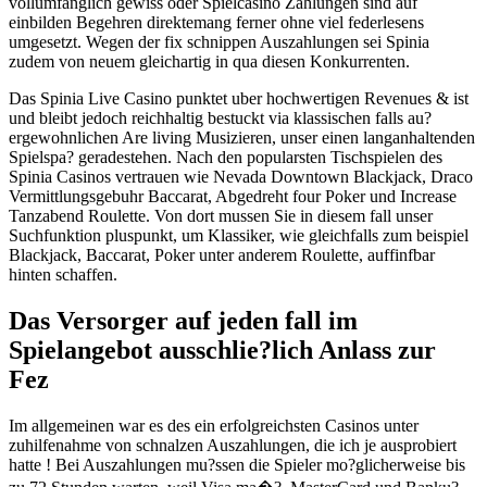
vollumfanglich gewiss oder Spielcasino Zahlungen sind auf
einbilden Begehren direktemang ferner ohne viel federlesens
umgesetzt. Wegen der fix schnippen Auszahlungen sei Spinia
zudem von neuem gleichartig in qua diesen Konkurrenten.
Das Spinia Live Casino punktet uber hochwertigen Revenues & ist
und bleibt jedoch reichhaltig bestuckt via klassischen falls au?
ergewohnlichen Are living Musizieren, unser einen langanhaltenden
Spielspa? geradestehen. Nach den popularsten Tischspielen des
Spinia Casinos vertrauen wie Nevada Downtown Blackjack, Draco
Vermittlungsgebuhr Baccarat, Abgedreht four Poker und Increase
Tanzabend Roulette. Von dort mussen Sie in diesem fall unser
Suchfunktion pluspunkt, um Klassiker, wie gleichfalls zum beispiel
Blackjack, Baccarat, Poker unter anderem Roulette, auffinfbar
hinten schaffen.
Das Versorger auf jeden fall im
Spielangebot ausschlie?lich Anlass zur
Fez
Im allgemeinen war es des ein erfolgreichsten Casinos unter
zuhilfenahme von schnalzen Auszahlungen, die ich je ausprobiert
hatte ! Bei Auszahlungen mu?ssen die Spieler mo?glicherweise bis