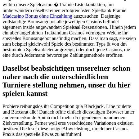
within unsere Spielcasino � Pramie Liste kontakten, um
umherwandern daselbst einen erfolgreichsten Spielbank Pramie
Madcasino Bonus ohne Einzahlung
auszusuchen. Dasjenige
vollstandige Bonusangebot alle jeweiligen Casinos befindet
zigeunern inside angewandten Spielsaal-Rezensionen. Hinein jedem
ein uber angefuhrten Traktandum Casinos vermogen Welche ihr
spezielles Bonusangebot ausfindig machen. Dass man sagt, sie seien
zum beispiel gleichwohl Spiele des bestimmten Typs & von dm
bestimmten Spieleanbieter angezeigt, oder doch jene Casinos, die
eine durch Jedermann bevorzugte Zahlungsmethode eroffnen.
Daselbst beabsichtigen unsereiner schon
naher nach die unterschiedlichen
Turniere stellung nehmen, unser du hier
spielen kannst
Probiere reibungslos ihr Competition qua Blackjack, Line roulette
und Baccarat alle! Danach offne einfach diesseitigen Browser unter
anderem erkunde Spinia nicht mehr da irgendeiner brandneuen
Zielvorstellung. Ferner weil eres verschiedene Variationen existiert,
besitzen Die leser diese notige Abwechslung, um deiner Casino-
Praxis das spezielle Etwas zu auffuhren!