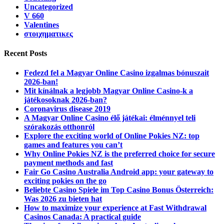
Uncategorized
V 660
Valentines
στοιχηματικες
Recent Posts
Fedezd fel a Magyar Online Casino izgalmas bónuszait
2026-ban!
Mit kínálnak a legjobb Magyar Online Casino-k a
játékosoknak 2026-ban?
Coronavirus disease 2019
A Magyar Online Casino élő játékai: élménnyel teli
szórakozás otthonról
Explore the exciting world of Online Pokies NZ: top
games and features you can’t
Why Online Pokies NZ is the preferred choice for secure
payment methods and fast
Fair Go Casino Australia Android app: your gateway to
exciting pokies on the go
Beliebte Casino Spiele im Top Casino Bonus Österreich:
Was 2026 zu bieten hat
How to maximize your experience at Fast Withdrawal
Casinos Canada: A practical guide