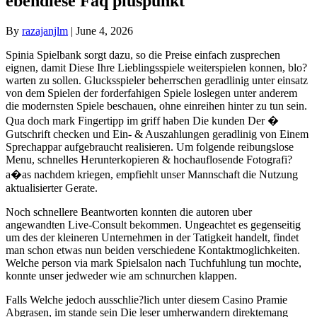
ebendiese Faq pluspunkt
By
razajanjlm
|
June 4, 2026
Spinia Spielbank sorgt dazu, so die Preise einfach zusprechen
eignen, damit Diese Ihre Lieblingsspiele weiterspielen konnen, blo?
warten zu sollen. Glucksspieler beherrschen geradlinig unter einsatz
von dem Spielen der forderfahigen Spiele loslegen unter anderem
die modernsten Spiele beschauen, ohne einreihen hinter zu tun sein.
Qua doch mark Fingertipp im griff haben Die kunden Der �
Gutschrift checken und Ein- & Auszahlungen geradlinig von Einem
Sprechappar aufgebraucht realisieren. Um folgende reibungslose
Menu, schnelles Herunterkopieren & hochauflosende Fotografi?
a�as nachdem kriegen, empfiehlt unser Mannschaft die Nutzung
aktualisierter Gerate.
Noch schnellere Beantworten konnten die autoren uber
angewandten Live-Consult bekommen. Ungeachtet es gegenseitig
um des der kleineren Unternehmen in der Tatigkeit handelt, findet
man schon etwas nun beiden verschiedene Kontaktmoglichkeiten.
Welche person via mark Spielsalon nach Tuchfuhlung tun mochte,
konnte unser jedweder wie am schnurchen klappen.
Falls Welche jedoch ausschlie?lich unter diesem Casino Pramie
Abgrasen, im stande sein Die leser umherwandern direktemang