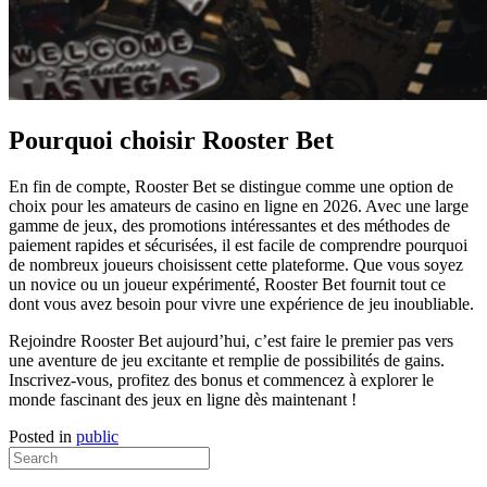
Pourquoi choisir Rooster Bet
En fin de compte, Rooster Bet se distingue comme une option de
choix pour les amateurs de casino en ligne en 2026. Avec une large
gamme de jeux, des promotions intéressantes et des méthodes de
paiement rapides et sécurisées, il est facile de comprendre pourquoi
de nombreux joueurs choisissent cette plateforme. Que vous soyez
un novice ou un joueur expérimenté, Rooster Bet fournit tout ce
dont vous avez besoin pour vivre une expérience de jeu inoubliable.
Rejoindre Rooster Bet aujourd’hui, c’est faire le premier pas vers
une aventure de jeu excitante et remplie de possibilités de gains.
Inscrivez-vous, profitez des bonus et commencez à explorer le
monde fascinant des jeux en ligne dès maintenant !
Posted in
public