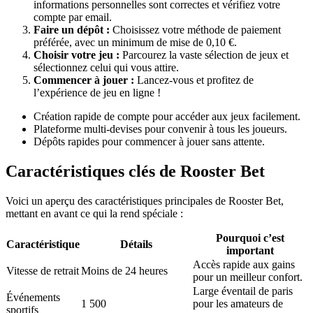
informations personnelles sont correctes et vérifiez votre
compte par email.
Faire un dépôt :
Choisissez votre méthode de paiement
préférée, avec un minimum de mise de 0,10 €.
Choisir votre jeu :
Parcourez la vaste sélection de jeux et
sélectionnez celui qui vous attire.
Commencer à jouer :
Lancez-vous et profitez de
l’expérience de jeu en ligne !
Création rapide de compte pour accéder aux jeux facilement.
Plateforme multi-devises pour convenir à tous les joueurs.
Dépôts rapides pour commencer à jouer sans attente.
Caractéristiques clés de Rooster Bet
Voici un aperçu des caractéristiques principales de Rooster Bet,
mettant en avant ce qui la rend spéciale :
Pourquoi c’est
Caractéristique
Détails
important
Accès rapide aux gains
Vitesse de retrait
Moins de 24 heures
pour un meilleur confort.
Large éventail de paris
Événements
1 500
pour les amateurs de
sportifs