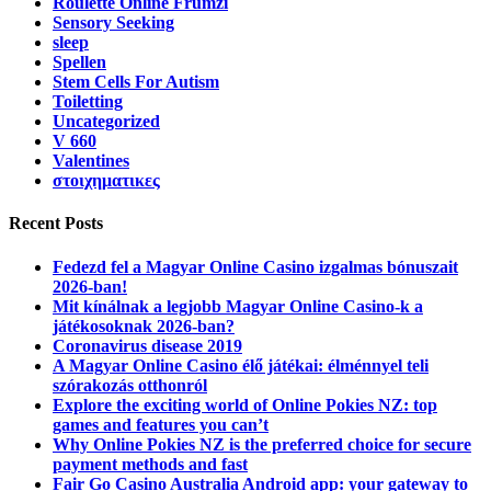
Roulette Online Frumzi
Sensory Seeking
sleep
Spellen
Stem Cells For Autism
Toiletting
Uncategorized
V 660
Valentines
στοιχηματικες
Recent Posts
Fedezd fel a Magyar Online Casino izgalmas bónuszait
2026-ban!
Mit kínálnak a legjobb Magyar Online Casino-k a
játékosoknak 2026-ban?
Coronavirus disease 2019
A Magyar Online Casino élő játékai: élménnyel teli
szórakozás otthonról
Explore the exciting world of Online Pokies NZ: top
games and features you can’t
Why Online Pokies NZ is the preferred choice for secure
payment methods and fast
Fair Go Casino Australia Android app: your gateway to