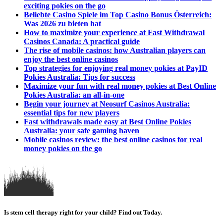
exciting pokies on the go
Beliebte Casino Spiele im Top Casino Bonus Österreich:
Was 2026 zu bieten hat
How to maximize your experience at Fast Withdrawal
Casinos Canada: A practical guide
The rise of mobile casinos: how Australian players can
enjoy the best online casinos
Top strategies for enjoying real money pokies at PayID
Pokies Australia: Tips for success
Maximize your fun with real money pokies at Best Online
Pokies Australia: an all-in-one
Begin your journey at Neosurf Casinos Australia:
essential tips for new players
Fast withdrawals made easy at Best Online Pokies
Australia: your safe gaming haven
Mobile casinos review: the best online casinos for real
money pokies on the go
Is stem cell therapy right for your child? Find out Today.