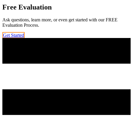
Free Evaluation
Ask questions, learn more, or even get started with our FREE
Evaluation Process.
Get Started