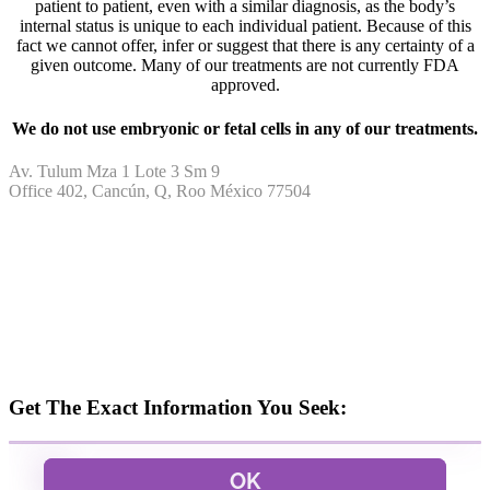
patient to patient, even with a similar diagnosis, as the body’s
internal status is unique to each individual patient. Because of this
fact we cannot offer, infer or suggest that there is any certainty of a
given outcome. Many of our treatments are not currently FDA
approved.
We do not use embryonic or fetal cells in any of our treatments.
Av. Tulum Mza 1 Lote 3 Sm 9
Office 402, Cancún, Q, Roo México 77504
TEL: +52 998 802 1611
MEX: 01 800 838 4070
US: 1 866 290 9722
info@worldstemcellsclinic.com
Get The Exact Information You Seek: