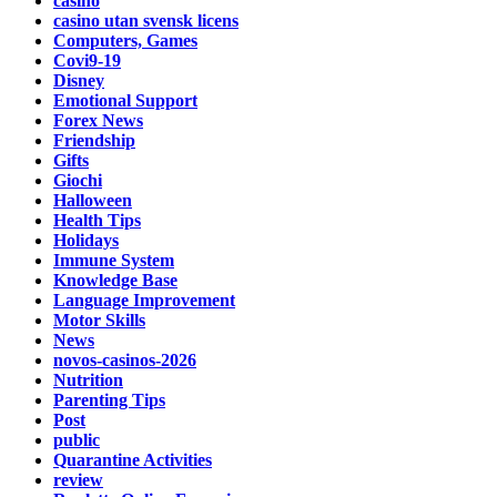
casino
casino utan svensk licens
Computers, Games
Covi9-19
Disney
Emotional Support
Forex News
Friendship
Gifts
Giochi
Halloween
Health Tips
Holidays
Immune System
Knowledge Base
Language Improvement
Motor Skills
News
novos-casinos-2026
Nutrition
Parenting Tips
Post
public
Quarantine Activities
review