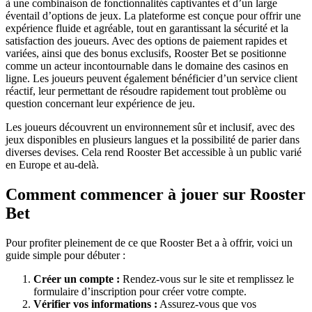
à une combinaison de fonctionnalités captivantes et d’un large
éventail d’options de jeux. La plateforme est conçue pour offrir une
expérience fluide et agréable, tout en garantissant la sécurité et la
satisfaction des joueurs. Avec des options de paiement rapides et
variées, ainsi que des bonus exclusifs, Rooster Bet se positionne
comme un acteur incontournable dans le domaine des casinos en
ligne. Les joueurs peuvent également bénéficier d’un service client
réactif, leur permettant de résoudre rapidement tout problème ou
question concernant leur expérience de jeu.
Les joueurs découvrent un environnement sûr et inclusif, avec des
jeux disponibles en plusieurs langues et la possibilité de parier dans
diverses devises. Cela rend Rooster Bet accessible à un public varié
en Europe et au-delà.
Comment commencer à jouer sur Rooster
Bet
Pour profiter pleinement de ce que Rooster Bet a à offrir, voici un
guide simple pour débuter :
Créer un compte :
Rendez-vous sur le site et remplissez le
formulaire d’inscription pour créer votre compte.
Vérifier vos informations :
Assurez-vous que vos