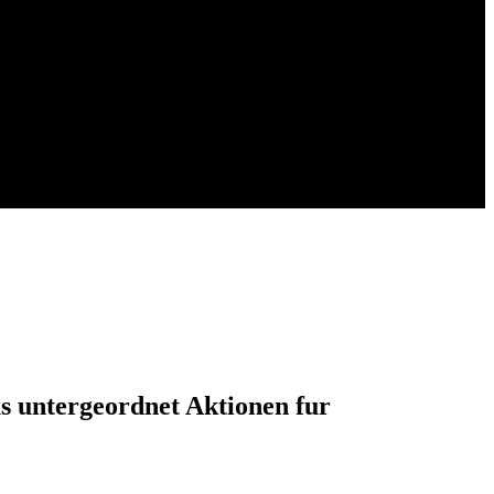
s untergeordnet Aktionen fur