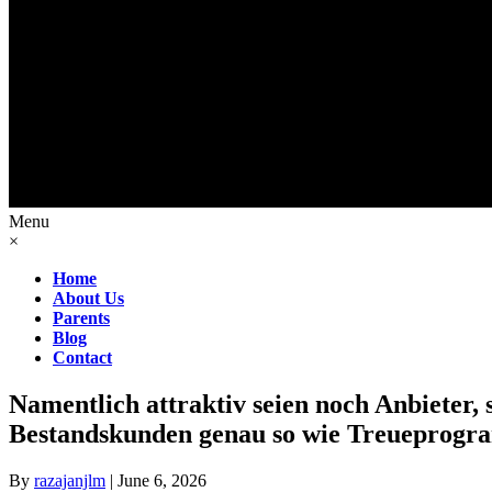
Menu
×
Home
About Us
Parents
Blog
Contact
Namentlich attraktiv seien noch Anbieter
Bestandskunden genau so wie Treueprogr
By
razajanjlm
|
June 6, 2026