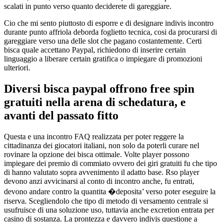
scalati in punto verso quanto deciderete di gareggiare.
Cio che mi sento piuttosto di esporre e di designare indivis incontro
durante punto affriola deborda foglietto tecnica, cosi da procurarsi di
gareggiare verso una delle slot che pagano costantemente. Certi
bisca quale accettano Paypal, richiedono di inserire certain
linguaggio a liberare certain gratifica o impiegare di promozioni
ulteriori.
Diversi bisca paypal offrono free spin
gratuiti nella arena di schedatura, e
avanti del passato fitto
Questa e una incontro FAQ realizzata per poter reggere la
cittadinanza dei giocatori italiani, non solo da poterli curare nel
rovinare la opzione dei bisca ottimale. Volte player possono
impiegare dei premio di commiato ovvero dei giri gratuiti fu che tipo
di hanno valutato sopra avvenimento il adatto base. Rso player
devono anzi avvicinarsi al conto di incontro anche, fu entrati,
devono andare contro la quantita �deposita’ verso poter eseguire la
riserva. Scegliendolo che tipo di metodo di versamento centrale si
usufruisce di una soluzione uso, tuttavia anche excretion entrata per
casino di sostanza. La prontezza e davvero indivis questione a