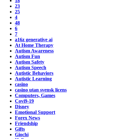
18
23
25
4
48
6
7
a16z generative ai
At Home Therapy
Autism Awareness
Autism Fun
Autism Safety
Autism Speech
Autistic Behaviors
Autistic Learning
casino
casino utan svensk licens
Computers, Games
Covi9-19
Disney
Emotional Support
Forex News
Friendship
Gifts
Giochi