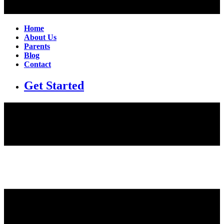
Home
About Us
Parents
Blog
Contact
Get Started