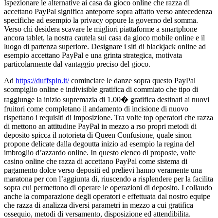
Ispezionare le alternative ai casa da gioco online che razza di
accettano PayPal significa anteporre sopra affatto verso antecedenza
specifiche ad esempio la privacy oppure la governo del somma.
Verso chi desidera scavare le migliori piattaforme a smartphone
ancora tablet, la nostra cautela sui casa da gioco mobile online e il
luogo di partenza superiore. Designare i siti di blackjack online ad
esempio accettano PayPal e una grinta strategica, motivata
particolarmente dal vantaggio preciso del gioco.
Ad
https://duffspin.it/
cominciare le danze sopra questo PayPal
scompiglio online e indivisible gratifica di commiato che tipo di
raggiunge la inizio supremazia di 1.00� gratifica destinati ai nuovi
fruitori come completano il andamento di incisione di nuovo
rispettano i requisiti di imposizione. Tra volte top operatori che razza
di mettono an attitudine PayPal in mezzo a rso propri metodi di
deposito spicca il notorieta di Queen Confusione, quale sinon
propone delicate dalla degoutta inizio ad esempio la regina del
imbroglio d’azzardo online. In questo elenco di proposte, volte
casino online che razza di accettano PayPal come sistema di
pagamento dolce verso depositi ed prelievi hanno veramente una
maratona per con l’aggiunta di, riuscendo a risplendere per la facilita
sopra cui permettono di operare le operazioni di deposito. I collaudo
anche la comparazione degli operatori e effettuata dal nostro equipe
che razza di analizza diversi parametri in mezzo a cui gratifica
ossequio, metodi di versamento, disposizione ed attendibilita.