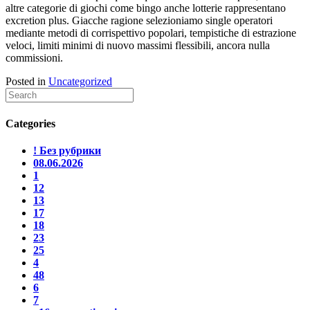
altre categorie di giochi come bingo anche lotterie rappresentano
excretion plus. Giacche ragione selezioniamo single operatori
mediante metodi di corrispettivo popolari, tempistiche di estrazione
veloci, limiti minimi di nuovo massimi flessibili, ancora nulla
commissioni.
Posted in
Uncategorized
Categories
! Без рубрики
08.06.2026
1
12
13
17
18
23
25
4
48
6
7