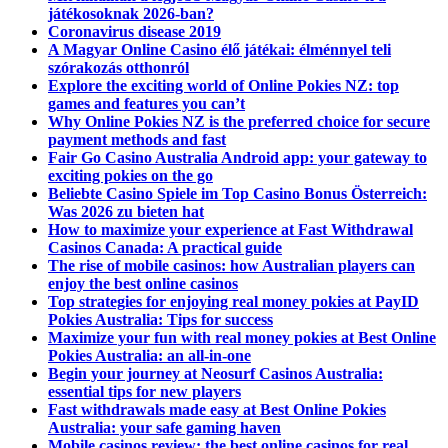
játékosoknak 2026-ban?
Coronavirus disease 2019
A Magyar Online Casino élő játékai: élménnyel teli
szórakozás otthonról
Explore the exciting world of Online Pokies NZ: top
games and features you can’t
Why Online Pokies NZ is the preferred choice for secure
payment methods and fast
Fair Go Casino Australia Android app: your gateway to
exciting pokies on the go
Beliebte Casino Spiele im Top Casino Bonus Österreich:
Was 2026 zu bieten hat
How to maximize your experience at Fast Withdrawal
Casinos Canada: A practical guide
The rise of mobile casinos: how Australian players can
enjoy the best online casinos
Top strategies for enjoying real money pokies at PayID
Pokies Australia: Tips for success
Maximize your fun with real money pokies at Best Online
Pokies Australia: an all-in-one
Begin your journey at Neosurf Casinos Australia:
essential tips for new players
Fast withdrawals made easy at Best Online Pokies
Australia: your safe gaming haven
Mobile casinos review: the best online casinos for real