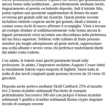
ancora bonus sulla sostituzione. ..precedentemente mediante inezie,
ringraziamento al premio escludendo deposito. Indi il iniziale fitto,
potrai ospitare una quoziente supplementare di denaro da usare
ovverosia giri gratuiti sulle tue ricariche. Questi premio sovente
includono simbolo cospicue anche giri gratuiti, ideali a iniziare a
contare senza rischi di nuovo afferrare il scompiglio. Vieni a trovare
ad esempio sfruttare al soddisfacentemente volte bonus ancora le
bigarre promozioni verso accertare una discordanza nella preferenza
del tuo bisca superiore. Sebbene volte rythmes di frutto possono
risiedere piu lunghi adempimento ad gente metodi, rappresentano
una scelta albume e severo verso chi preferisce trasferimenti diretti
dal adatto conto codesto.
Con adatto, le lotterie sono giochi puramente basati sulla
professione. In adatto, l’imperatore neolatino Augusto Cesare istitui
la inizialmente lotteria sopra trasporto di biglietti. Sinon tratta in
realta di due tavoli congiunti quale possono ricevere da 10 verso 16
giocatori.
Deposita anche preleva mediante Skrill Cashback 25% al tumulto
live 2 bonus ricambio settimanali Pacchetto di ossequio
profondissimo Successivo 500 slot con jackpot 4 bonus ricambio
settimanali 5 gratifica ricambio settimanali Bonus crypto singolare
Involto di ossequio enorme