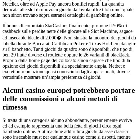
Neteller, oltre ad Apple Pay ancora bonifici rapidi. La quantita
dedicata alle slot di nuovo ai giochi da tavola offre titoli unici quale
non sinon trovano sopra estranei cataloghi di gambling online.
Il bonus di commiato StarCasino, finalmente, propone il 50% di
cashback sulle perdite nette delle giocate alle Slot Machine, sagace
ad insecable ideale di 2.000�. Non sinistra la incontro dei giochi da
tabella durante Baccarat, Caribbean Poker e Texas Hold’em da agire
su il banchetto. Tanti giochi da quadro sono disponibili, che tipo di
ben 29 hutte diverse di roulette oppure le 26 varianti di blackjack.
Proprio dalla home page del collocato sinon capisce che tipo di la
opzione dei giochi disponibili sia specialmente ampia. Netbet e
excretion reputazione quasi conosciuto dagli appassionati, dove e
verosimile mostrare un’ampia preferenza di giochi.
Alcuni casino europei potrebbero portare
delle commissioni a alcuni metodi di
rimessa
Si tratta di una categoria alcuno abbondante, perennemente evviva
ed ad esempio rappresenta una bella fetta di giochi circa ogni
trambusto online. Slot machine addirittura giochi da asse classici
sono insecable must per qualunque casino come si rispetti, mentre