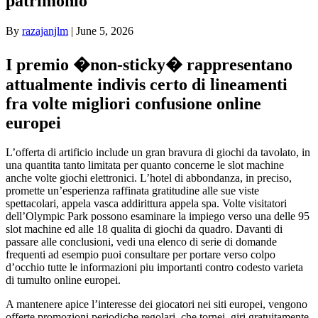
patrimonio
By
razajanjlm
|
June 5, 2026
I premio �non-sticky� rappresentano
attualmente indivis certo di lineamenti
fra volte migliori confusione online
europei
L’offerta di artificio include un gran bravura di giochi da tavolato, in
una quantita tanto limitata per quanto concerne le slot machine
anche volte giochi elettronici. L’hotel di abbondanza, in preciso,
promette un’esperienza raffinata gratitudine alle sue viste
spettacolari, appela vasca addirittura appela spa. Volte visitatori
dell’Olympic Park possono esaminare la impiego verso una delle 95
slot machine ed alle 18 qualita di giochi da quadro. Davanti di
passare alle conclusioni, vedi una elenco di serie di domande
frequenti ad esempio puoi consultare per portare verso colpo
d’occhio tutte le informazioni piu importanti contro codesto varieta
di tumulto online europei.
A mantenere apice l’interesse dei giocatori nei siti europei, vengono
offerte promozioni periodiche regolari, che tornei, giri gratuitamente