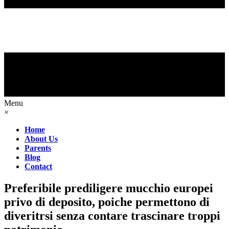
Menu
×
Home
About Us
Parents
Blog
Contact
Preferibile prediligere mucchio europei
privo di deposito, poiche permettono di
diveritrsi senza contare trascinare troppi