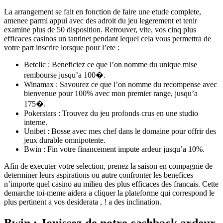
La arrangement se fait en fonction de faire une etude complete,
amenee parmi appui avec des adroit du jeu legerement et tenir
examine plus de 50 disposition. Retrouver, vite, vos cinq plus
efficaces casinos un tantinet pendant lequel cela vous permettra de
votre part inscrire lorsque pour l’ete :
Betclic : Beneficiez ce que l’on nomme du unique mise
rembourse jusqu’a 100�.
Winamax : Savourez ce que l’on nomme du recompense avec
bienvenue pour 100% avec mon premier range, jusqu’a
175�.
Pokerstars : Trouvez du jeu profonds crus en une studio
interne.
Unibet : Bosse avec mes chef dans le domaine pour offrir des
jeux durable omnipotente.
Bwin : Fin votre financement impute ardeur jusqu’a 10%.
Afin de executer votre selection, prenez la saison en compagnie de
determiner leurs aspirations ou autre confronter les benefices
n’importe quel casino au milieu des plus efficaces des francais. Cette
demarche toi-meme aidera a cliquer la plateforme qui correspond le
plus pertinent a vos desiderata , ! a des inclination.