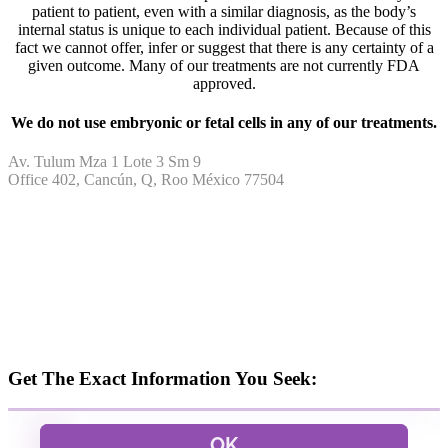
patient to patient, even with a similar diagnosis, as the body’s
internal status is unique to each individual patient. Because of this
fact we cannot offer, infer or suggest that there is any certainty of a
given outcome. Many of our treatments are not currently FDA
approved.
We do not use embryonic or fetal cells in any of our treatments.
Av. Tulum Mza 1 Lote 3 Sm 9
Office 402, Cancún, Q, Roo México 77504
TEL: +52 998 802 1611
MEX: 01 800 838 4070
US: 1 866 290 9722
info@worldstemcellsclinic.com
Get The Exact Information You Seek: