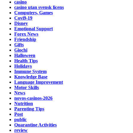
casino
casino utan svensk licens
Computers, Games
Covi9-19
Disney
Emotional Support
Forex News
Friendship
Gifts
Giochi
Halloween
Health Tips
Holidays
Immune System
Knowledge Base
Language Improvement
Motor Skills
News
novos-casinos-2026
Nutrition
Parenting Tips
Post
public
Quarantine Activities
review