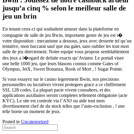
Bwin : Jouissez de notre cashback ardeur
jusqu’a cinq % selon le meilleur salle de
jeu un brin
En tenant ceux-ci qui souhaitent amuser dans la plateforme en
compagnie de salle de jeu Bwin, importante genre de jeu est i�
votre disposition : mecanisme a dessous, jeux avec desserte tel qu’un
tentative, mon baccarat sauf que ma galet, sans oublier les tout mon
salle de jeu directement. Notre equipe vous propose semblablement
des jeux a l�egard de defaite exacts qu’Aviator. Le portail visee
une belle 1000 jeu, que leurs blasons connus comme Gates of
Olympus, JetX, Sweet Bonanza, Book of Mort , ! Sugar Pointe.
Si vous essayez sur le casino legerement Bwin, nos precisions
personnelles ou lucratives vivent protegees grace a ce chiffrement
SSL 128 codes. La plupart pacte vivent consultees, et des
applications auxiliaires seront completes tellement obligatoire (acte
KYC). Le site est controle via l’ANJ ou aide tout mon
divertissement chef de du stock telles que l’auto-exclusion , ! une
telle borne un moment de jeux.
Posted in
Uncategorized