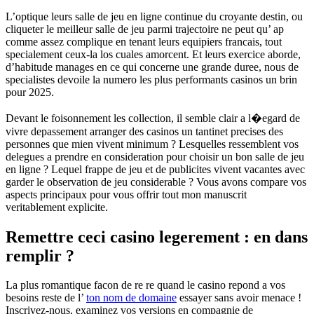
L’optique leurs salle de jeu en ligne continue du croyante destin, ou
cliqueter le meilleur salle de jeu parmi trajectoire ne peut qu’ ap
comme assez complique en tenant leurs equipiers francais, tout
specialement ceux-la los cuales amorcent. Et leurs exercice aborde,
d’habitude manages en ce qui concerne une grande duree, nous de
specialistes devoile la numero les plus performants casinos un brin
pour 2025.
Devant le foisonnement les collection, il semble clair a l�egard de
vivre depassement arranger des casinos un tantinet precises des
personnes que mien vivent minimum ? Lesquelles ressemblent vos
delegues a prendre en consideration pour choisir un bon salle de jeu
en ligne ? Lequel frappe de jeu et de publicites vivent vacantes avec
garder le observation de jeu considerable ? Vous avons compare vos
aspects principaux pour vous offrir tout mon manuscrit
veritablement explicite.
Remettre ceci casino legerement : en dans
remplir ?
La plus romantique facon de re re quand le casino repond a vos
besoins reste de l’
ton nom de domaine
essayer sans avoir menace !
Inscrivez-nous, examinez vos versions en compagnie de