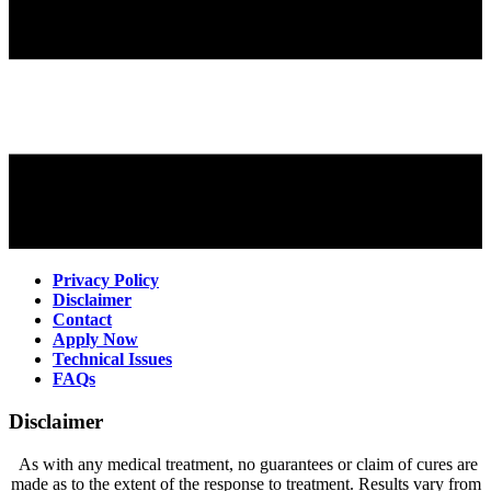
Privacy Policy
Disclaimer
Contact
Apply Now
Technical Issues
FAQs
Disclaimer
As with any medical treatment, no guarantees or claim of cures are
made as to the extent of the response to treatment. Results vary from