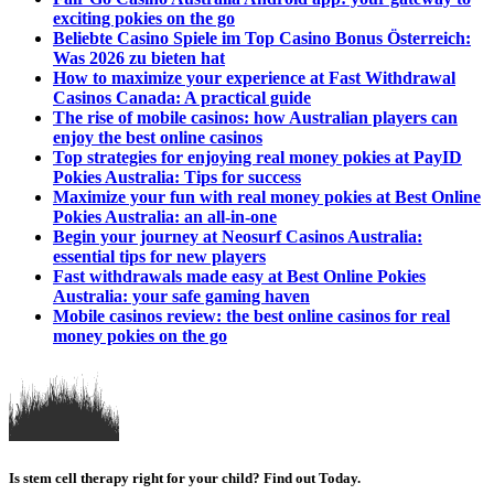
exciting pokies on the go
Beliebte Casino Spiele im Top Casino Bonus Österreich:
Was 2026 zu bieten hat
How to maximize your experience at Fast Withdrawal
Casinos Canada: A practical guide
The rise of mobile casinos: how Australian players can
enjoy the best online casinos
Top strategies for enjoying real money pokies at PayID
Pokies Australia: Tips for success
Maximize your fun with real money pokies at Best Online
Pokies Australia: an all-in-one
Begin your journey at Neosurf Casinos Australia:
essential tips for new players
Fast withdrawals made easy at Best Online Pokies
Australia: your safe gaming haven
Mobile casinos review: the best online casinos for real
money pokies on the go
Is stem cell therapy right for your child? Find out Today.