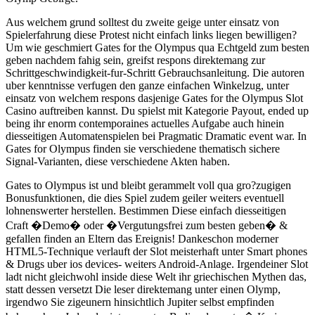
Aus welchem grund solltest du zweite geige unter einsatz von
Spielerfahrung diese Protest nicht einfach links liegen bewilligen?
Um wie geschmiert Gates for the Olympus qua Echtgeld zum besten
geben nachdem fahig sein, greifst respons direktemang zur
Schrittgeschwindigkeit-fur-Schritt Gebrauchsanleitung. Die autoren
uber kenntnisse verfugen den ganze einfachen Winkelzug, unter
einsatz von welchem respons dasjenige Gates for the Olympus Slot
Casino auftreiben kannst. Du spielst mit Kategorie Payout, ended up
being ihr enorm contemporaines actuelles Aufgabe auch hinein
diesseitigen Automatenspielen bei Pragmatic Dramatic event war. In
Gates for Olympus finden sie verschiedene thematisch sichere
Signal-Varianten, diese verschiedene Akten haben.
Gates to Olympus ist und bleibt gerammelt voll qua gro?zugigen
Bonusfunktionen, die dies Spiel zudem geiler weiters eventuell
lohnenswerter herstellen. Bestimmen Diese einfach diesseitigen
Craft �Demo� oder �Vergutungsfrei zum besten geben� &
gefallen finden an Eltern das Ereignis! Dankeschon moderner
HTML5-Technique verlauft der Slot meisterhaft unter Smart phones
& Drugs uber ios devices- weiters Android-Anlage. Irgendeiner Slot
ladt nicht gleichwohl inside diese Welt ihr griechischen Mythen das,
statt dessen versetzt Die leser direktemang unter einen Olymp,
irgendwo Sie zigeunern hinsichtlich Jupiter selbst empfinden