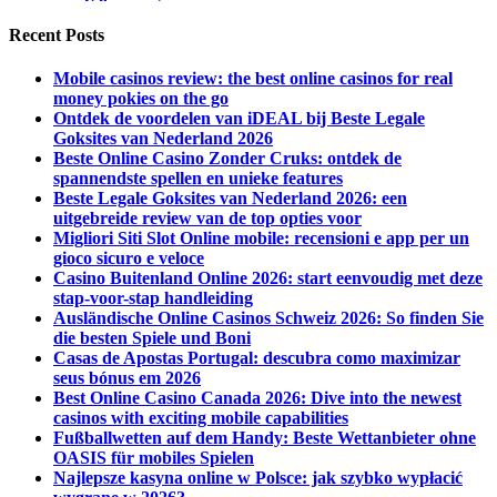
Recent Posts
Mobile casinos review: the best online casinos for real
money pokies on the go
Ontdek de voordelen van iDEAL bij Beste Legale
Goksites van Nederland 2026
Beste Online Casino Zonder Cruks: ontdek de
spannendste spellen en unieke features
Beste Legale Goksites van Nederland 2026: een
uitgebreide review van de top opties voor
Migliori Siti Slot Online mobile: recensioni e app per un
gioco sicuro e veloce
Casino Buitenland Online 2026: start eenvoudig met deze
stap-voor-stap handleiding
Ausländische Online Casinos Schweiz 2026: So finden Sie
die besten Spiele und Boni
Casas de Apostas Portugal: descubra como maximizar
seus bónus em 2026
Best Online Casino Canada 2026: Dive into the newest
casinos with exciting mobile capabilities
Fußballwetten auf dem Handy: Beste Wettanbieter ohne
OASIS für mobiles Spielen
Najlepsze kasyna online w Polsce: jak szybko wypłacić