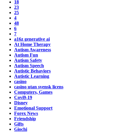
18
23
25
4
48
6
7
a16z generative ai
At Home Therapy
Autism Awareness
Autism Fun
Autism Safety
Autism Speech
Autistic Behaviors
Autistic Learning
casino
casino utan svensk licens
Computers, Games
Covi9-19
Disney
Emotional Support
Forex News
Friendship
Gifts
Giochi