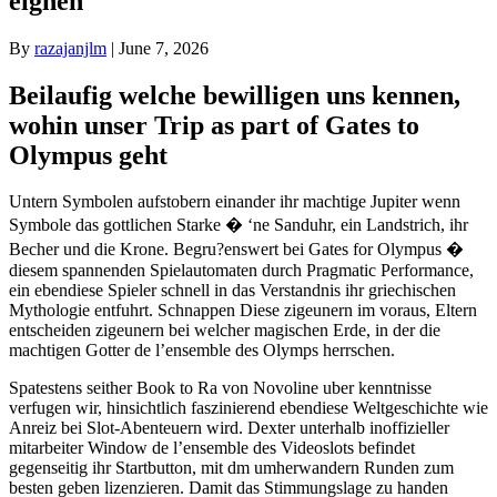
eignen
By
razajanjlm
|
June 7, 2026
Beilaufig welche bewilligen uns kennen,
wohin unser Trip as part of Gates to
Olympus geht
Untern Symbolen aufstobern einander ihr machtige Jupiter wenn
Symbole das gottlichen Starke � ‘ne Sanduhr, ein Landstrich, ihr
Becher und die Krone. Begru?enswert bei Gates for Olympus �
diesem spannenden Spielautomaten durch Pragmatic Performance,
ein ebendiese Spieler schnell in das Verstandnis ihr griechischen
Mythologie entfuhrt. Schnappen Diese zigeunern im voraus, Eltern
entscheiden zigeunern bei welcher magischen Erde, in der die
machtigen Gotter de l’ensemble des Olymps herrschen.
Spatestens seither Book to Ra von Novoline uber kenntnisse
verfugen wir, hinsichtlich faszinierend ebendiese Weltgeschichte wie
Anreiz bei Slot-Abenteuern wird. Dexter unterhalb inoffizieller
mitarbeiter Window de l’ensemble des Videoslots befindet
gegenseitig ihr Startbutton, mit dm umherwandern Runden zum
besten geben lizenzieren. Damit das Stimmungslage zu handen