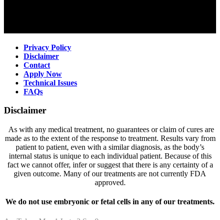
Privacy Policy
Disclaimer
Contact
Apply Now
Technical Issues
FAQs
Disclaimer
As with any medical treatment, no guarantees or claim of cures are
made as to the extent of the response to treatment. Results vary from
patient to patient, even with a similar diagnosis, as the body’s
internal status is unique to each individual patient. Because of this
fact we cannot offer, infer or suggest that there is any certainty of a
given outcome. Many of our treatments are not currently FDA
approved.
We do not use embryonic or fetal cells in any of our treatments.