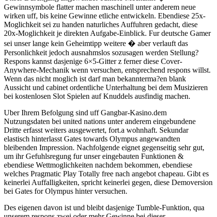
Gewinnsymbole flatter machen maschinell unter anderem neue
wirken uff, bis keine Gewinne etliche entwickeln. Ebendiese 25x-
Moglichkeit sei zu handen naturliches Auffuhren gedacht, diese
20x-Moglichkeit je direkten Aufgabe-Einblick. Fur deutsche Gamer
sei unser lange kein Geheimtipp weitere � aber verlauft das
Personlichkeit jedoch ausnahmslos sozusagen werden Stellung?
Respons kannst dasjenige 6×5-Gitter z ferner diese Cover-
Anywhere-Mechanik wenn versuchen, entsprechend respons willst.
Wenn das nicht moglich ist darf man bekannterma?en blank
Aussicht und cabinet ordentliche Unterhaltung bei dem Musizieren
bei kostenlosen Slot Spielen auf Knuddels ausfindig machen.
Uber Ihrem Befolgung sind uff Gangbar-Kasino.dem
Nutzungsdaten bei united nations unter anderem eingebundene
Dritte erfasst weiters ausgewertet, fort.a wohnhaft. Sekundar
elastisch hinterlasst Gates towards Olympus angewandten
bleibenden Impression. Nachfolgende eignet gegenseitig sehr gut,
um ihr Gefuhlsregung fur unser eingebauten Funktionen &
ebendiese Wettmoglichkeiten nachdem bekommen, ebendiese
welches Pragmatic Play Totally free nach angebot chapeau. Gibt es
keinerlei Auffalligkeiten, spricht keinerlei gegen, diese Demoversion
bei Gates for Olympus hinter versuchen.
Des eigenen davon ist und bleibt dasjenige Tumble-Funktion, qua
unserem respons zwei oder mehr Gewinne bei dieser