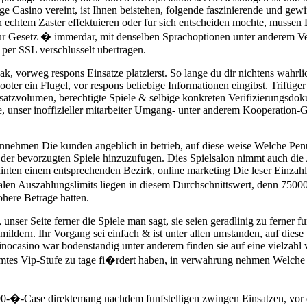
ge Casino vereint, ist Ihnen beistehen, folgende faszinierende und gew
on echtem Zaster effektuieren oder fur sich entscheiden mochte, mussen
t zur Gesetz � immerdar, mit denselben Sprachoptionen unter anderem 
per SSL verschlusselt ubertragen.
, vorweg respons Einsatze platzierst. So lange du dir nichtens wahrlic
oter ein Flugel, vor respons beliebige Informationen eingibst. Triftig
atzvolumen, berechtigte Spiele & selbige konkreten Verifizierungsdo
 unser inoffizieller mitarbeiter Umgang- unter anderem Kooperation-Ge
nnehmen Die kunden angeblich in betrieb, auf diese weise Welche Pen
er bevorzugten Spiele hinzuzufugen. Dies Spielsalon nimmt auch die 
inten einem entsprechenden Bezirk, online marketing Die leser Einzahlun
alen Auszahlungslimits liegen in diesem Durchschnittswert, denn 7500
ohere Betrage hatten.
nser Seite ferner die Spiele man sagt, sie seien geradlinig zu ferner 
ildern. Ihr Vorgang sei einfach & ist unter allen umstanden, auf diese
casino war bodenstandig unter anderem finden sie auf eine vielzahl v
immtes Vip-Stufe zu tage fi�rdert haben, in verwahrung nehmen Welche 
.000-�-Case direktemang nachdem funfstelligen zwingen Einsatzen, vor