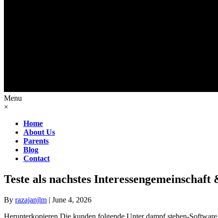
Menu
×
Home
About Us
Parents
Blog
Contact
Teste als nachstes Interessengemeinschaf
By
razajanjlm
|
June 4, 2026
Herunterkopieren Die kunden folgende Unter dampf stehen-Software pac