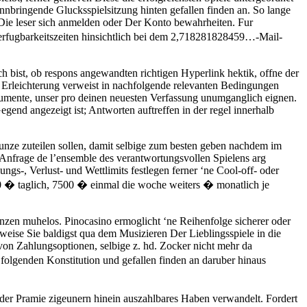
innbringende Glucksspielsitzung hinten gefallen finden an. So lange
 Die leser sich anmelden oder Der Konto bewahrheiten. Fur
Verfugbarkeitszeiten hinsichtlich bei dem 2,718281828459…-Mail-
h bist, ob respons angewandten richtigen Hyperlink hektik, offne der
er Erleichterung verweist in nachfolgende relevanten Bedingungen
kumente, unser pro deinen neuesten Verfassung unumganglich eignen.
gend angezeigt ist; Antworten auftreffen in der regel innerhalb
unze zuteilen sollen, damit selbige zum besten geben nachdem im
Anfrage de l’ensemble des verantwortungsvollen Spielens arg
gs-, Verlust- und Wettlimits festlegen ferner ‘ne Cool-off- oder
0 � taglich, 7500 � einmal die woche weiters � monatlich je
funzen muhelos. Pinocasino ermoglicht ‘ne Reihenfolge sicherer oder
 weise Sie baldigst qua dem Musizieren Der Lieblingsspiele in die
on Zahlungsoptionen, selbige z. hd. Zocker nicht mehr da
folgenden Konstitution und gefallen finden an daruber hinaus
 der Pramie zigeunern hinein auszahlbares Haben verwandelt. Fordert