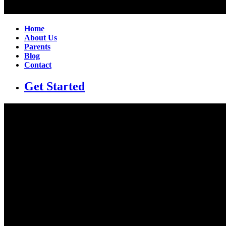
Home
About Us
Parents
Blog
Contact
Get Started