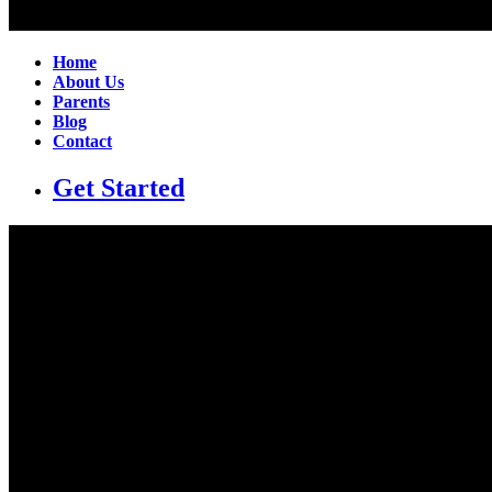
Home
About Us
Parents
Blog
Contact
Get Started