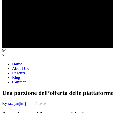
Menu
×
Home
About Us
Parents
Blog
Contact
Una porzione dell’offerta delle piattaforme
By
razajanjlm
|
June 5, 2026