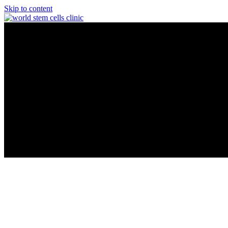
Skip to content