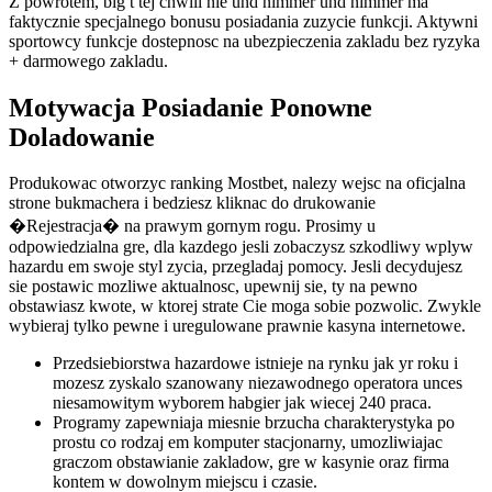
Z powrotem, big t tej chwili nie und nimmer und nimmer ma
faktycznie specjalnego bonusu posiadania zuzycie funkcji. Aktywni
sportowcy funkcje dostepnosc na ubezpieczenia zakladu bez ryzyka
+ darmowego zakladu.
Motywacja Posiadanie Ponowne
Doladowanie
Produkowac otworzyc ranking Mostbet, nalezy wejsc na oficjalna
strone bukmachera i bedziesz kliknac do drukowanie
�Rejestracja� na prawym gornym rogu. Prosimy u
odpowiedzialna gre, dla kazdego jesli zobaczysz szkodliwy wplyw
hazardu em swoje styl zycia, przegladaj pomocy. Jesli decydujesz
sie postawic mozliwe aktualnosc, upewnij sie, ty na pewno
obstawiasz kwote, w ktorej strate Cie moga sobie pozwolic. Zwykle
wybieraj tylko pewne i uregulowane prawnie kasyna internetowe.
Przedsiebiorstwa hazardowe istnieje na rynku jak yr roku i
mozesz zyskalo szanowany niezawodnego operatora unces
niesamowitym wyborem habgier jak wiecej 240 praca.
Programy zapewniaja miesnie brzucha charakterystyka po
prostu co rodzaj em komputer stacjonarny, umozliwiajac
graczom obstawianie zakladow, gre w kasynie oraz firma
kontem w dowolnym miejscu i czasie.