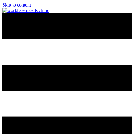
Skip to content