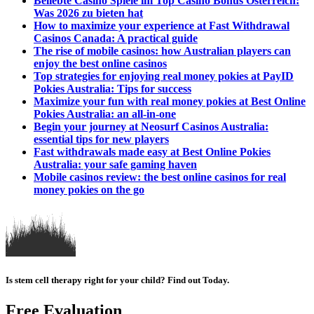
Beliebte Casino Spiele im Top Casino Bonus Österreich:
Was 2026 zu bieten hat
How to maximize your experience at Fast Withdrawal
Casinos Canada: A practical guide
The rise of mobile casinos: how Australian players can
enjoy the best online casinos
Top strategies for enjoying real money pokies at PayID
Pokies Australia: Tips for success
Maximize your fun with real money pokies at Best Online
Pokies Australia: an all-in-one
Begin your journey at Neosurf Casinos Australia:
essential tips for new players
Fast withdrawals made easy at Best Online Pokies
Australia: your safe gaming haven
Mobile casinos review: the best online casinos for real
money pokies on the go
Is stem cell therapy right for your child? Find out Today.
Free Evaluation