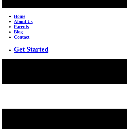
Home
About Us
Parents
Blog
Contact
Get Started