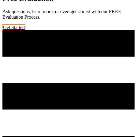
Ask questions, learn more, or even get started with our FREE
Evaluation Process.
Get Started