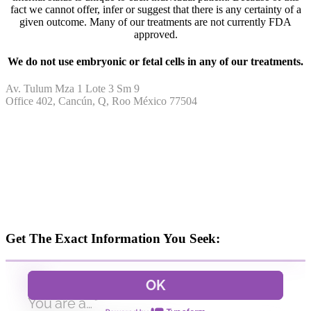
fact we cannot offer, infer or suggest that there is any certainty of a
given outcome. Many of our treatments are not currently FDA
approved.
We do not use embryonic or fetal cells in any of our treatments.
Av. Tulum Mza 1 Lote 3 Sm 9
Office 402, Cancún, Q, Roo México 77504
TEL: +52 998 802 1611
MEX: 01 800 838 4070
US: 1 866 290 9722
info@worldstemcellsclinic.com
Get The Exact Information You Seek: