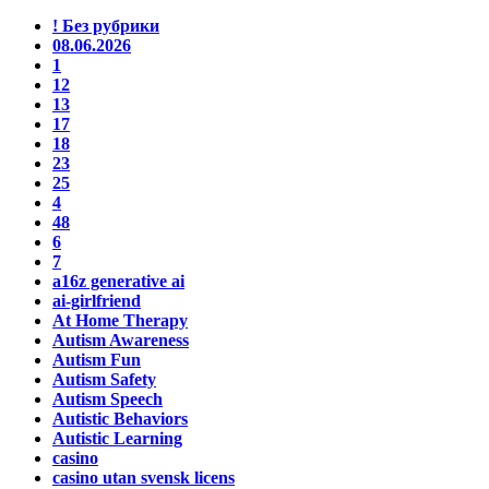
! Без рубрики
08.06.2026
1
12
13
17
18
23
25
4
48
6
7
a16z generative ai
ai-girlfriend
At Home Therapy
Autism Awareness
Autism Fun
Autism Safety
Autism Speech
Autistic Behaviors
Autistic Learning
casino
casino utan svensk licens