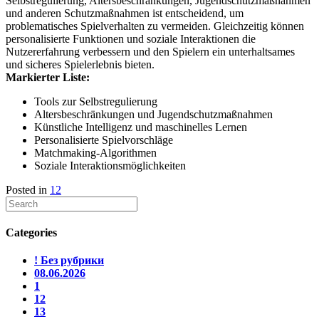
Selbstregulierung, Altersbeschränkungen, Jugendschutzmaßnahmen
und anderen Schutzmaßnahmen ist entscheidend, um
problematisches Spielverhalten zu vermeiden. Gleichzeitig können
personalisierte Funktionen und soziale Interaktionen die
Nutzererfahrung verbessern und den Spielern ein unterhaltsames
und sicheres Spielerlebnis bieten.
Markierter Liste:
Tools zur Selbstregulierung
Altersbeschränkungen und Jugendschutzmaßnahmen
Künstliche Intelligenz und maschinelles Lernen
Personalisierte Spielvorschläge
Matchmaking-Algorithmen
Soziale Interaktionsmöglichkeiten
Posted in
12
Categories
! Без рубрики
08.06.2026
1
12
13