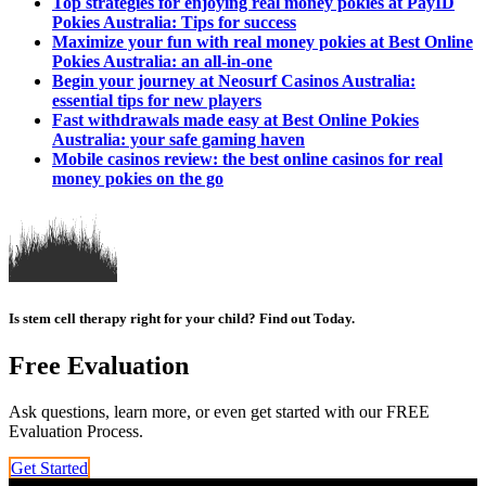
Top strategies for enjoying real money pokies at PayID
Pokies Australia: Tips for success
Maximize your fun with real money pokies at Best Online
Pokies Australia: an all-in-one
Begin your journey at Neosurf Casinos Australia:
essential tips for new players
Fast withdrawals made easy at Best Online Pokies
Australia: your safe gaming haven
Mobile casinos review: the best online casinos for real
money pokies on the go
Is stem cell therapy right for your child? Find out Today.
Free Evaluation
Ask questions, learn more, or even get started with our FREE
Evaluation Process.
Get Started