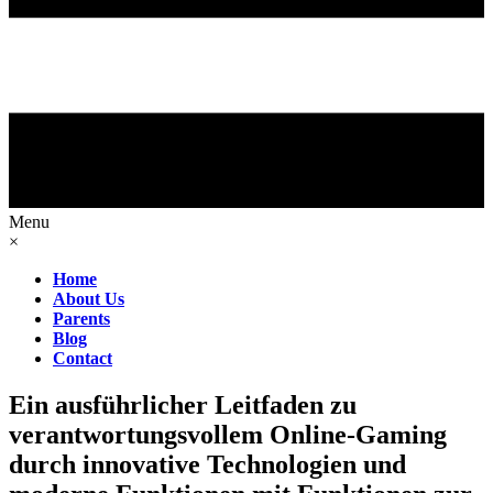
Menu
×
Home
About Us
Parents
Blog
Contact
Ein ausführlicher Leitfaden zu
verantwortungsvollem Online-Gaming
durch innovative Technologien und