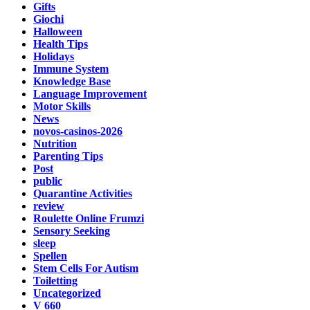
Gifts
Giochi
Halloween
Health Tips
Holidays
Immune System
Knowledge Base
Language Improvement
Motor Skills
News
novos-casinos-2026
Nutrition
Parenting Tips
Post
public
Quarantine Activities
review
Roulette Online Frumzi
Sensory Seeking
sleep
Spellen
Stem Cells For Autism
Toiletting
Uncategorized
V 660