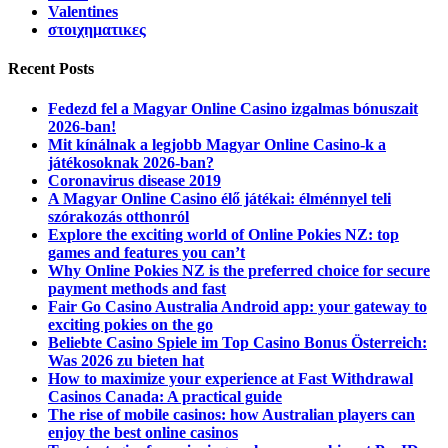
Valentines
στοιχηματικες
Recent Posts
Fedezd fel a Magyar Online Casino izgalmas bónuszait
2026-ban!
Mit kínálnak a legjobb Magyar Online Casino-k a
játékosoknak 2026-ban?
Coronavirus disease 2019
A Magyar Online Casino élő játékai: élménnyel teli
szórakozás otthonról
Explore the exciting world of Online Pokies NZ: top
games and features you can’t
Why Online Pokies NZ is the preferred choice for secure
payment methods and fast
Fair Go Casino Australia Android app: your gateway to
exciting pokies on the go
Beliebte Casino Spiele im Top Casino Bonus Österreich:
Was 2026 zu bieten hat
How to maximize your experience at Fast Withdrawal
Casinos Canada: A practical guide
The rise of mobile casinos: how Australian players can
enjoy the best online casinos