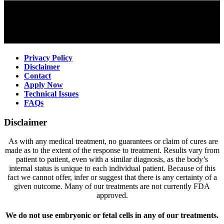
Privacy Policy
Disclaimer
Contact
Apply Now
Technical Issues
FAQs
Disclaimer
As with any medical treatment, no guarantees or claim of cures are
made as to the extent of the response to treatment. Results vary from
patient to patient, even with a similar diagnosis, as the body’s
internal status is unique to each individual patient. Because of this
fact we cannot offer, infer or suggest that there is any certainty of a
given outcome. Many of our treatments are not currently FDA
approved.
We do not use embryonic or fetal cells in any of our treatments.