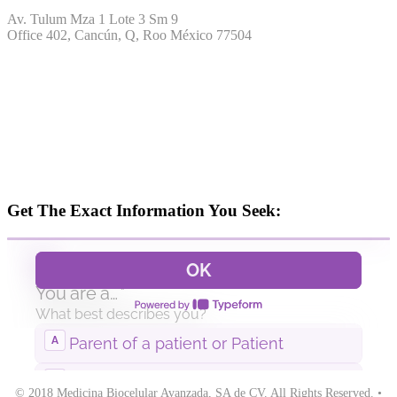
Av. Tulum Mza 1 Lote 3 Sm 9
Office 402, Cancún, Q, Roo México 77504
TEL: +52 998 802 1611
MEX: 01 800 838 4070
US: 1 866 290 9722
info@worldstemcellsclinic.com
Get The Exact Information You Seek:
© 2018 Medicina Biocelular Avanzada, SA de CV. All Rights Reserved. •