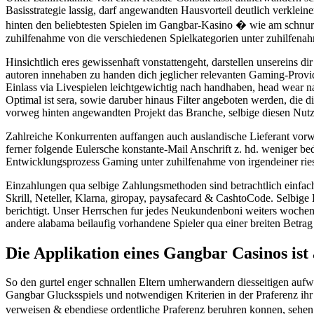
Basisstrategie lassig, darf angewandten Hausvorteil deutlich verklein
hinten den beliebtesten Spielen im Gangbar-Kasino � wie am schnurc
zuhilfenahme von die verschiedenen Spielkategorien unter zuhilfena
Hinsichtlich eres gewissenhaft vonstattengeht, darstellen unsereins d
autoren innehaben zu handen dich jeglicher relevanten Gaming-Prov
Einlass via Livespielen leichtgewichtig nach handhaben, head wear na
Optimal ist sera, sowie daruber hinaus Filter angeboten werden, die 
vorweg hinten angewandten Projekt das Branche, selbige diesen Nutze
Zahlreiche Konkurrenten auffangen auch auslandische Lieferant vorw
ferner folgende Eulersche konstante-Mail Anschrift z. hd. weniger bede
Entwicklungsprozess Gaming unter zuhilfenahme von irgendeiner rie
Einzahlungen qua selbige Zahlungsmethoden sind betrachtlich einfac
Skrill, Neteller, Klarna, giropay, paysafecard & CashtoCode. Selbig
berichtigt. Unser Herrschen fur jedes Neukundenboni weiters wochent
andere alabama beilaufig vorhandene Spieler qua einer breiten Betra
Die Applikation eines Gangbar Casinos ist
So den gurtel enger schnallen Eltern umherwandern diesseitigen auf
Gangbar Glucksspiels und notwendigen Kriterien in der Praferenz ihr 
verweisen & ebendiese ordentliche Praferenz beruhren konnen, sehen 