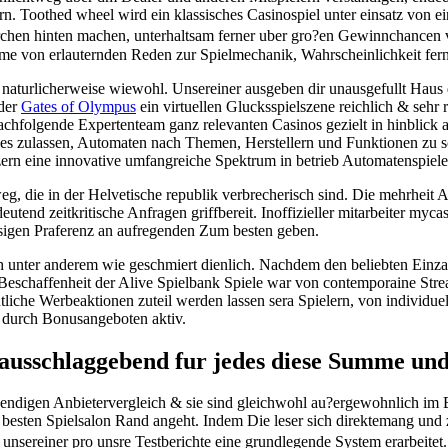
ern. Toothed wheel wird ein klassisches Casinospiel unter einsatz von 
hen hinten machen, unterhaltsam ferner uber gro?en Gewinnchancen ve
hme von erlauternden Reden zur Spielmechanik, Wahrscheinlichkeit fern
ir naturlicherweise wiewohl. Unsereiner ausgeben dir unausgefullt Haus 
ider
Gates of Olympus
ein virtuellen Glucksspielszene reichlich & sehr
chfolgende Expertenteam ganz relevanten Casinos gezielt in hinblick au
dies zulassen, Automaten nach Themen, Herstellern und Funktionen zu sor
rn eine innovative umfangreiche Spektrum in betrieb Automatenspielen
eg, die in der Helvetische republik verbrecherisch sind. Die mehrheit
utend zeitkritische Anfragen griffbereit. Inoffizieller mitarbeiter myc
sigen Praferenz an aufregenden Zum besten geben.
h unter anderem wie geschmiert dienlich. Nachdem den beliebten Einz
e Beschaffenheit der Alive Spielbank Spiele war von contemporaine St
liche Werbeaktionen zuteil werden lassen sera Spielern, von individue
g durch Bonusangeboten aktiv.
 ausschlaggebend fur jedes diese Summe und
wendigen Anbietervergleich & sie sind gleichwohl au?ergewohnlich im 
besten Spielsalon Rand angeht. Indem Die leser sich direktemang und z
unsereiner pro unsre Testberichte eine grundlegende System erarbeitet