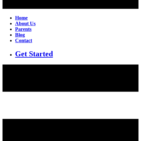
Home
About Us
Parents
Blog
Contact
Get Started