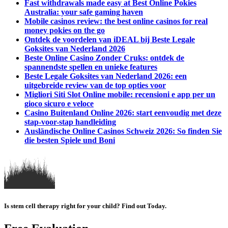
Fast withdrawals made easy at Best Online Pokies
Australia: your safe gaming haven
Mobile casinos review: the best online casinos for real
money pokies on the go
Ontdek de voordelen van iDEAL bij Beste Legale
Goksites van Nederland 2026
Beste Online Casino Zonder Cruks: ontdek de
spannendste spellen en unieke features
Beste Legale Goksites van Nederland 2026: een
uitgebreide review van de top opties voor
Migliori Siti Slot Online mobile: recensioni e app per un
gioco sicuro e veloce
Casino Buitenland Online 2026: start eenvoudig met deze
stap-voor-stap handleiding
Ausländische Online Casinos Schweiz 2026: So finden Sie
die besten Spiele und Boni
Is stem cell therapy right for your child? Find out Today.