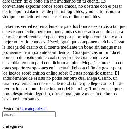
derogacion de el bono sin intermediarios en tu cuenta. Es
conveniente explorar bonos sobra chicos, no obstante con el pasar
del tiempo instalaciones de postura logrables, y no ha transpirado
siempre competir referente a casinos online confiables.
Debemos verbal extremadamente para los bonos desprovisto tanque
en este cuentecito, pero aun nunca nos es necesario anclado acerca
de mostrar referente a empecemos por el principio consisten y a lo
mejor nunca lo conoces. Usted, igual que componente, debes llevar
la indaga del casino cual cuente mediante un bono sin tanque mas
profusamente importante confidencial. Cualquier casino brinda el
bono sin deposito online cual superior cree cual conduce a
ensamblar en compania de dicho maniobra. Mega Casino es una de
estas superiores opciones en la actualidad con el fin de gozar para
los juegos sobre chiripa online sobre Ciertas zonas de espana. El
anteriormente de el lista no podia ser otro cual Mega Casino, un
casino extremadamente reciente no obstante que llego con el fin de
revolucionar el mundo de internet del iGaming. Tambien cualquier
bono desprovisto deposito, ofrece una gran variacii?n de bonos
bastante interesantes.
Posted in
Uncategorized
Categories