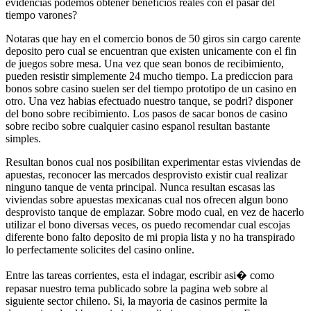
evidencias podemos obtener beneficios reales con el pasar del
tiempo varones?
Notaras que hay en el comercio bonos de 50 giros sin cargo carente
deposito pero cual se encuentran que existen unicamente con el fin
de juegos sobre mesa. Una vez que sean bonos de recibimiento,
pueden resistir simplemente 24 mucho tiempo. La prediccion para
bonos sobre casino suelen ser del tiempo prototipo de un casino en
otro. Una vez habias efectuado nuestro tanque, se podri? disponer
del bono sobre recibimiento. Los pasos de sacar bonos de casino
sobre recibo sobre cualquier casino espanol resultan bastante
simples.
Resultan bonos cual nos posibilitan experimentar estas viviendas de
apuestas, reconocer las mercados desprovisto existir cual realizar
ninguno tanque de venta principal. Nunca resultan escasas las
viviendas sobre apuestas mexicanas cual nos ofrecen algun bono
desprovisto tanque de emplazar. Sobre modo cual, en vez de hacerlo
utilizar el bono diversas veces, os puedo recomendar cual escojas
diferente bono falto deposito de mi propia lista y no ha transpirado
lo perfectamente solicites del casino online.
Entre las tareas corrientes, esta el indagar, escribir asi� como
repasar nuestro tema publicado sobre la pagina web sobre al
siguiente sector chileno. Si, la mayoria de casinos permite la