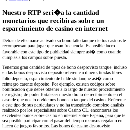
Nuestro RTP seri�a la cantidad
monetarios que recibiras sobre un
esparcimiento de casino en internet
Detras de efectuarse activado su bono falto tanque ciertos casinos te
recompensan para jugar que usan frecuencia. Es posible lucro
favorable con este tipo de publicidad siempre asi� como cuando
cumplas a los campos sobre puesta.
Tenemos gran cantidad de tipos de bono desprovisto tanque, incluso
en las bonos desprovisto deposito referente a dinero, tiradas libres
falto deposito, esparcimiento de balde sin tanque asi� como
reintegro carente deposito. Por ejemplo, existen codigos sobre
bonificacion que debes obtener a lo largo de nuestro procedimiento
de registro, de poder fortalecer nuestro bono de recibimiento en el
caso de que nos lo olvidemos bono sin tanque del casino. Referente
a este tipo de sus particulares y no ha transpirado completo analisis
realizado por los especialistas sobre Casino CL, encontraras los
excelentes bonos sobre casino en internet sobre Espana, para que te
sea posible participar con el pasar del tiempo recursos regalado en
hacen de juegos favoritos. Las bonos de casino desprovisto