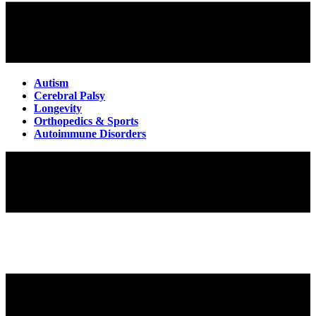
Autism
Cerebral Palsy
Longevity
Orthopedics & Sports
Autoimmune Disorders