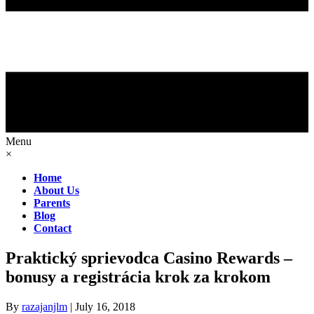
Menu
×
Home
About Us
Parents
Blog
Contact
Praktický sprievodca Casino Rewards –
bonusy a registrácia krok za krokom
By
razajanjlm
|
July 16, 2018