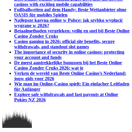
casinos with exciting mobile capabilities
Fußballwetten auf dem Handy: Beste Wettanbieter ohne
OASIS für mobiles Spielen
Najlepsze kasyna online w Polsce: jak szybko wypłacić
wygrane w 2026?
Betaalmethoden vergeleken: veilig en snel bij Beste Online
Casino Zonder Cruks
Casino gaming in 2026: official site benefits, secure
withdrawals, and standout slot games
The importance of security in online casinos: protecting
your account and funds
De meest aantrekkelijke bonussen bij het Beste Online
Casino Zonder Cruks 2026: wat je
Verken de wereld van Beste Online Casino’s Nederland:
jouw gids voor 2026
Wie man im Online-Casino spielt: Ein einfacher Leitfaden
für Anfänger
Explore safe withdrawals and fast payouts at Online
Pokies NZ 2026