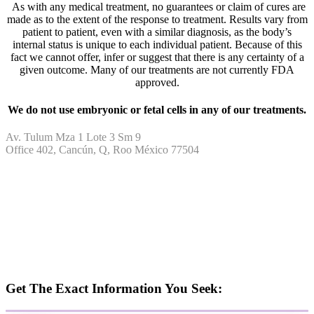
As with any medical treatment, no guarantees or claim of cures are
made as to the extent of the response to treatment. Results vary from
patient to patient, even with a similar diagnosis, as the body’s
internal status is unique to each individual patient. Because of this
fact we cannot offer, infer or suggest that there is any certainty of a
given outcome. Many of our treatments are not currently FDA
approved.
We do not use embryonic or fetal cells in any of our treatments.
Av. Tulum Mza 1 Lote 3 Sm 9
Office 402, Cancún, Q, Roo México 77504
TEL: +52 998 802 1611
MEX: 01 800 838 4070
US: 1 866 290 9722
info@worldstemcellsclinic.com
Get The Exact Information You Seek: