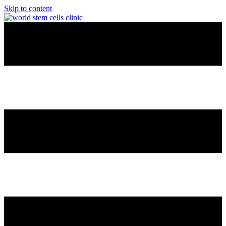
Skip to content