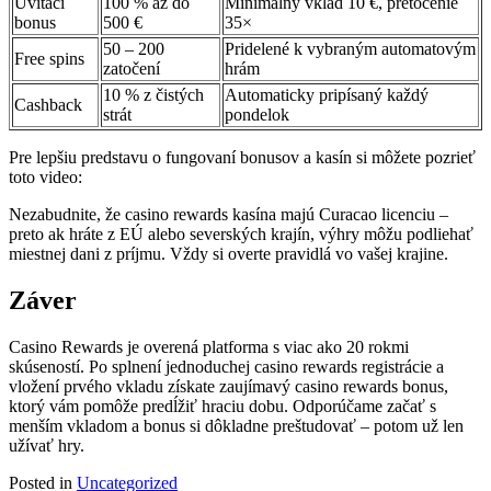
Uvítací
100 % až do
Minimálny vklad 10 €, pretočenie
bonus
500 €
35×
50 – 200
Pridelené k vybraným automatovým
Free spins
zatočení
hrám
10 % z čistých
Automaticky pripísaný každý
Cashback
strát
pondelok
Pre lepšiu predstavu o fungovaní bonusov a kasín si môžete pozrieť
toto video:
Nezabudnite, že casino rewards kasína majú Curacao licenciu –
preto ak hráte z EÚ alebo severských krajín, výhry môžu podliehať
miestnej dani z príjmu. Vždy si overte pravidlá vo vašej krajine.
Záver
Casino Rewards je overená platforma s viac ako 20 rokmi
skúseností. Po splnení jednoduchej casino rewards registrácie a
vložení prvého vkladu získate zaujímavý casino rewards bonus,
ktorý vám pomôže predĺžiť hraciu dobu. Odporúčame začať s
menším vkladom a bonus si dôkladne preštudovať – potom už len
užívať hry.
Posted in
Uncategorized