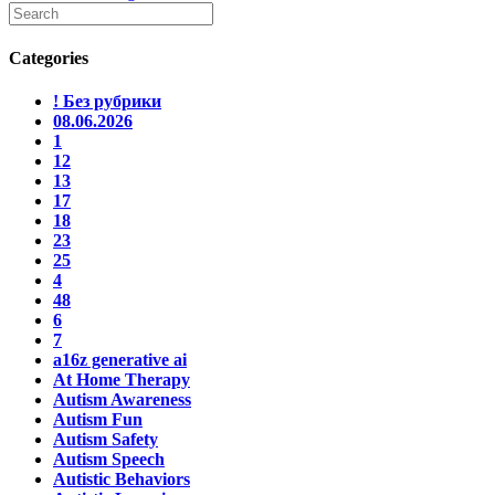
Categories
! Без рубрики
08.06.2026
1
12
13
17
18
23
25
4
48
6
7
a16z generative ai
At Home Therapy
Autism Awareness
Autism Fun
Autism Safety
Autism Speech
Autistic Behaviors