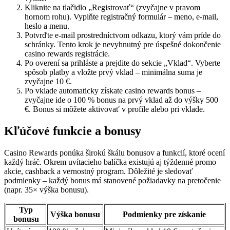
Kliknite na tlačidlo „Registrovať“ (zvyčajne v pravom
hornom rohu). Vyplňte registračný formulár – meno, e‑mail,
heslo a menu.
Potvrďte e‑mail prostredníctvom odkazu, ktorý vám príde do
schránky. Tento krok je nevyhnutný pre úspešné dokončenie
casino rewards registrácie.
Po overení sa prihláste a prejdite do sekcie „Vklad“. Vyberte
spôsob platby a vložte prvý vklad – minimálna suma je
zvyčajne 10 €.
Po vklade automaticky získate casino rewards bonus –
zvyčajne ide o 100 % bonus na prvý vklad až do výšky 500
€. Bonus si môžete aktivovať v profile alebo pri vklade.
Kľúčové funkcie a bonusy
Casino Rewards ponúka širokú škálu bonusov a funkcií, ktoré ocení
každý hráč. Okrem uvítacieho balíčka existujú aj týždenné promo
akcie, cashback a vernostný program. Dôležité je sledovať
podmienky – každý bonus má stanovené požiadavky na pretočenie
(napr. 35× výška bonusu).
Typ
Výška bonusu
Podmienky pre získanie
bonusu